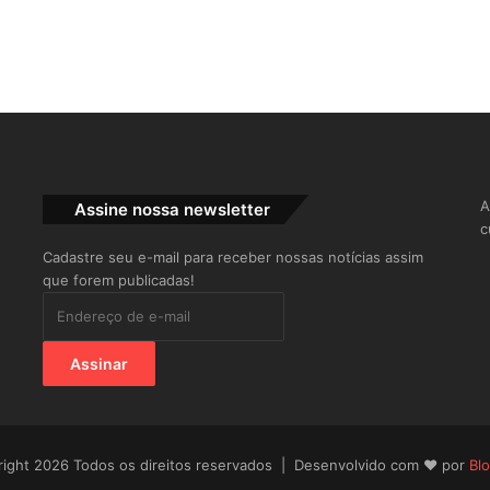
A
Assine nossa newsletter
c
Cadastre seu e-mail para receber nossas notícias assim
que forem publicadas!
Endereço
de
e-
Assinar
mail
ight 2026 Todos os direitos reservados | Desenvolvido com ♥ por
Bl