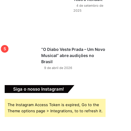
4 de setembro de
2025
“O Diabo Veste Prada – Um Novo
Musical” abre audições no
Brasil
9 de abril de 2026
Siga o nosso Instagram!
The Instagram Access Token is expired, Go to the
Theme options page > Integrations, to to refresh it.