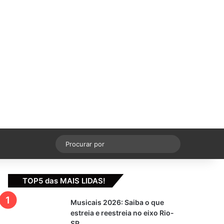
cebook
X
YouTube
Instagram
Switch skin
Procurar
por
TOP5 das MAIS LIDAS!
Musicais 2026: Saiba o que
estreia e reestreia no eixo Rio-
SP