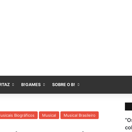
Fa
RTAZ
B!GAMES
SOBRE O B!
usicais Biográficos
Musical
Musical Brasileiro
“O
co