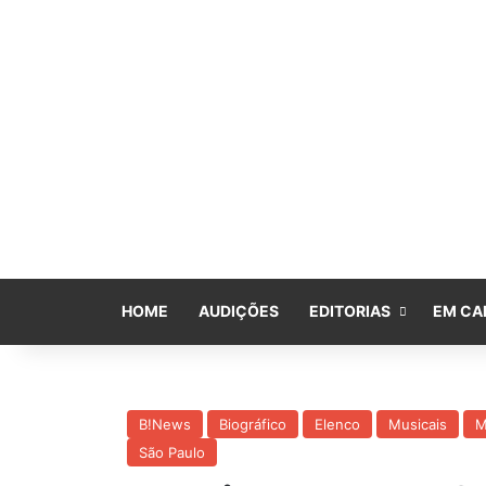
HOME
AUDIÇÕES
EDITORIAS
EM CA
B!News
Biográfico
Elenco
Musicais
M
São Paulo