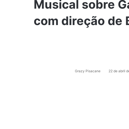
Musical sobre G
com direção de 
M
a
n
d
e
u
Grazy Pisacane
22 de abril 
m
e
-
m
a
i
l