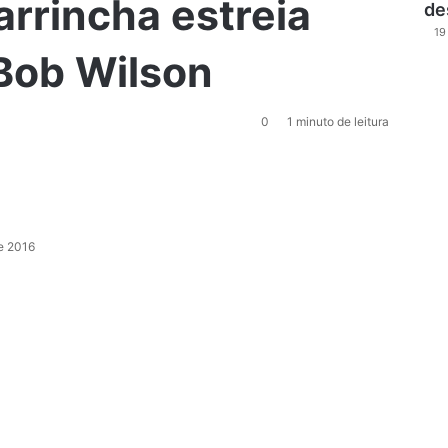
arrincha estreia
de
19
Bob Wilson
0
1 minuto de leitura
de 2016