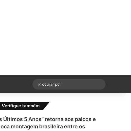
cebook
X
YouTube
Instagram
Switch skin
Procurar
por
Verifique também
s Últimos 5 Anos” retorna aos palcos e
loca montagem brasileira entre os