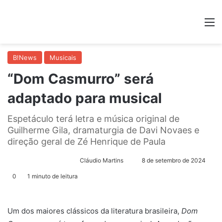
M
B!News
Musicais
“Dom Casmurro” será
adaptado para musical
Espetáculo terá letra e música original de
Guilherme Gila, dramaturgia de Davi Novaes e
direção geral de Zé Henrique de Paula
Cláudio Martins
M
8 de setembro de 2024
a
0
1 minuto de leitura
n
d
e
Um dos maiores clássicos da literatura brasileira,
Dom
u