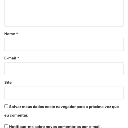
n
t
á
r
Nome
*
i
o
*
E-mail
*
Site
Salvar meus dados neste navegador para a próxima vez que
eu comentar.
Notifique-me sobre novos comentários por e-mail.