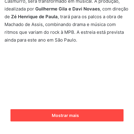
Casmurro
, será transformado em musical. A produção,
m
idealizada por
Guilherme Gila e Davi Novaes
, com direção
e
de
Zé Henrique de Paula
, trará para os palcos a obra de
-
Machado de Assis, combinando drama e música com
m
ritmos que variam do rock à MPB. A estreia está prevista
a
ainda para este ano em São Paulo.
i
l
Mostrar mais