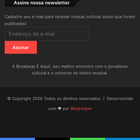
Assine nossa newsletter
Cadastre seu e-mail para receber nossas notícias assim que forem
publicadas!
Endereço
de
e-
Assinar
mail
A Broadway É Aqui!, seu melhor encontro com o jornalismo
cultural e o universo do teatro musical.
© Copyright 2026 Todos os direitos reservados | Desenvolvido
com ♥ por
BlogHelper
Facebook
X
YouTube
Instagram