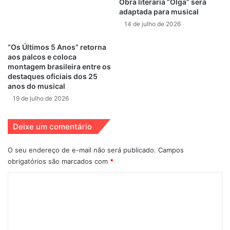
Obra literária “Olga” será
adaptada para musical
Dom Casmurro
musical brasileiro
14 de julho de 2026
teatro musical brasileiro
“Os Últimos 5 Anos” retorna
aos palcos e coloca
Zé Henrique de Paula
montagem brasileira entre os
destaques oficiais dos 25
anos do musical
19 de julho de 2026
Deixe um comentário
O seu endereço de e-mail não será publicado.
Campos
obrigatórios são marcados com
*
C
o
m
e