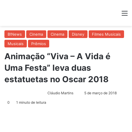
M
B!News
Cinema
Cinema
Disney
Filmes Musicais
Musicais
Prêmios
Animação “Viva – A Vida é
Uma Festa” leva duas
estatuetas no Oscar 2018
Mande
Cláudio Martins
5 de março de 2018
um
0
1 minuto de leitura
e-
mail