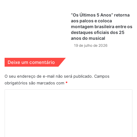
A Bela e a Fera
Animação
Cerimônia do Oscar
Cinema
Disney
“Os Últimos 5 Anos” retorna
aos palcos e coloca
filme musical
montagem brasileira entre os
Longa
destaques oficiais dos 25
anos do musical
Melhor Animação
O Rei do Show
19 de julho de 2026
Oscar
Pixar
Premiação
Deixe um comentário
Remember Me
This Is Me
O seu endereço de e-mail não será publicado.
Campos
Viva - A Vida é Uma Festa
obrigatórios são marcados com
*
C
o
m
e
n