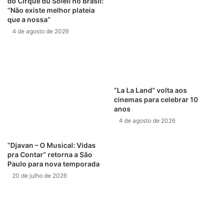
do Cirque du Soleil no Brasil:
Confira os números a lista dos musicais que embalaram a
“Não existe melhor plateia
noite:
que a nossa”
4 de agosto de 2026
Remember Me
, de
Viva – A Vida É Uma Festa
, com
Gael García Bernal, Natalia LaFourcade e Miguel.
Mighty River
, de
Mudbound
–
Lágrimas Sobre o
Mississipi,
com Mary J. Blige
“La La Land” volta aos
Stand Up For Something
, canção de
Marshall
, com
cinemas para celebrar 10
Common e Andra Day
anos
4 de agosto de 2026
This Is Me
, de
O Rei do Show
, com Keala Settle
Mystery Of Love
, de
Me Chame Pelo Seu Nome
, com
“Djavan – O Musical: Vidas
Sufjan Steves
pra Contar” retorna a São
Paulo para nova temporada
*As canções apresentadas foram as indicadas na categoria
20 de julho de 2026
‘Melhor Canção Original’.