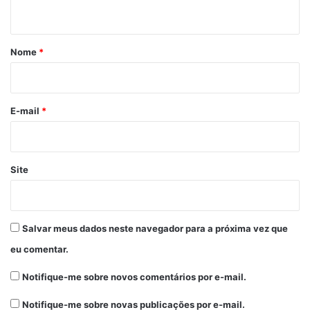
t
á
r
Nome
*
i
o
*
E-mail
*
Site
Salvar meus dados neste navegador para a próxima vez que
eu comentar.
Notifique-me sobre novos comentários por e-mail.
Notifique-me sobre novas publicações por e-mail.