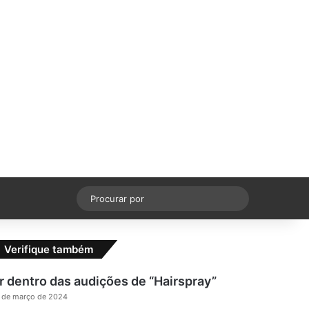
cebook
X
YouTube
Instagram
Switch skin
Procurar
por
Verifique também
r dentro das audições de “Hairspray”
 de março de 2024