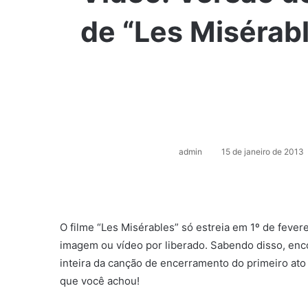
de “Les Misérabl
M
a
n
d
e
u
admin
15 de janeiro de 2013
m
e
-
m
a
i
O filme “Les Misérables” só estreia em 1º de feve
l
imagem ou vídeo por liberado. Sabendo disso, enc
inteira da canção de encerramento do primeiro ato
que você achou!