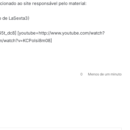
ecionado ao site responsável pelo material:
o de LaSexta3)
5t_dc8] [youtube=http://www.youtube.com/watch?
om/watch?v=KCPoIsi8m08]
0
Menos de um minuto