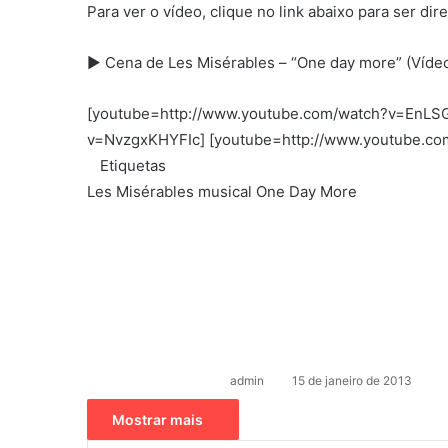
Para ver o vídeo, clique no link abaixo para ser dir
►
Cena de Les Misérables – “One day more” (Víde
[youtube=http://www.youtube.com/watch?v=EnLSG
v=NvzgxKHYFIc] [youtube=http://www.youtube.c
Etiquetas
Les Misérables
musical
One Day More
M
a
n
d
e
u
admin
15 de janeiro de 2013
m
e
Mostrar mais
-
m