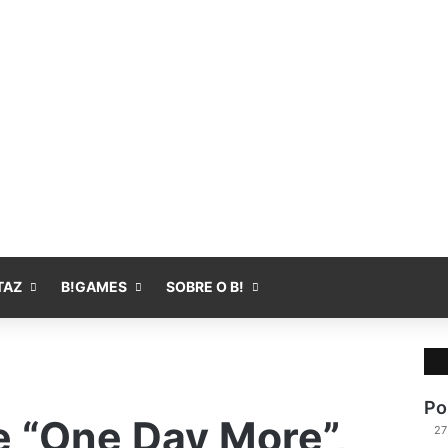
Fa
TAZ
B!GAMES
SOBRE O B!
Po
e “One Day More”,
27