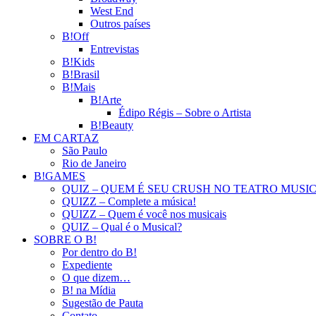
West End
Outros países
B!Off
Entrevistas
B!Kids
B!Brasil
B!Mais
B!Arte
Édipo Régis – Sobre o Artista
B!Beauty
EM CARTAZ
São Paulo
Rio de Janeiro
B!GAMES
QUIZ – QUEM É SEU CRUSH NO TEATRO MUSI
QUIZZ – Complete a música!
QUIZZ – Quem é você nos musicais
QUIZ – Qual é o Musical?
SOBRE O B!
Por dentro do B!
Expediente
O que dizem…
B! na Mídia
Sugestão de Pauta
Contato