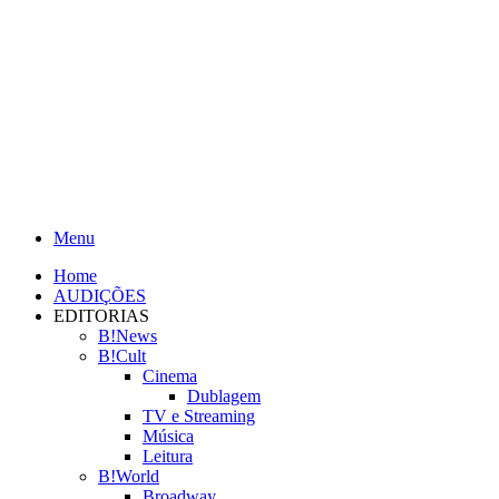
Menu
Home
AUDIÇÕES
EDITORIAS
B!News
B!Cult
Cinema
Dublagem
TV e Streaming
Música
Leitura
B!World
Broadway