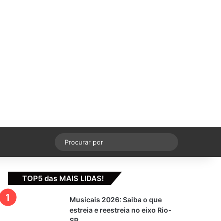
cebook
X
YouTube
Instagram
Switch skin
Procurar
por
TOP5 das MAIS LIDAS!
Musicais 2026: Saiba o que
estreia e reestreia no eixo Rio-
SP