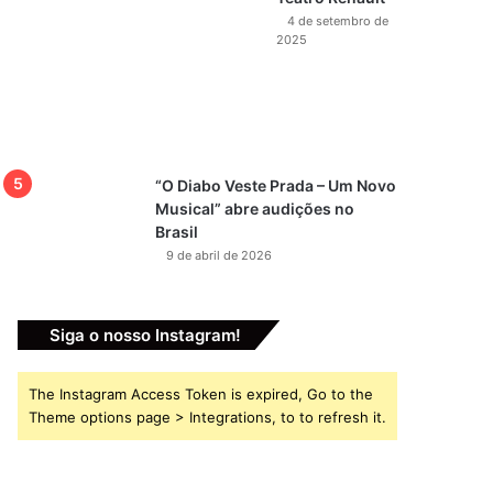
4 de setembro de
2025
“O Diabo Veste Prada – Um Novo
Musical” abre audições no
Brasil
9 de abril de 2026
Siga o nosso Instagram!
The Instagram Access Token is expired, Go to the
Theme options page > Integrations, to to refresh it.