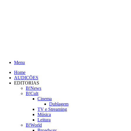
Menu
Home
AUDIÇÕES
EDITORIAS
B!News
B!Cult
Cinema
Dublagem
TV e Streaming
Música
Leitura
B!World
Broadway