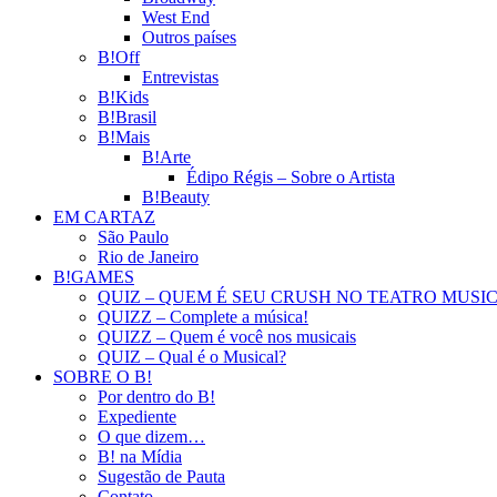
West End
Outros países
B!Off
Entrevistas
B!Kids
B!Brasil
B!Mais
B!Arte
Édipo Régis – Sobre o Artista
B!Beauty
EM CARTAZ
São Paulo
Rio de Janeiro
B!GAMES
QUIZ – QUEM É SEU CRUSH NO TEATRO MUSI
QUIZZ – Complete a música!
QUIZZ – Quem é você nos musicais
QUIZ – Qual é o Musical?
SOBRE O B!
Por dentro do B!
Expediente
O que dizem…
B! na Mídia
Sugestão de Pauta
Contato