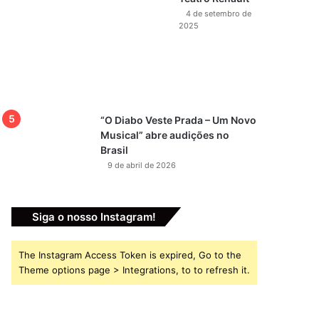
4 de setembro de
2025
“O Diabo Veste Prada – Um Novo
Musical” abre audições no
Brasil
9 de abril de 2026
Siga o nosso Instagram!
The Instagram Access Token is expired, Go to the
Theme options page > Integrations, to to refresh it.