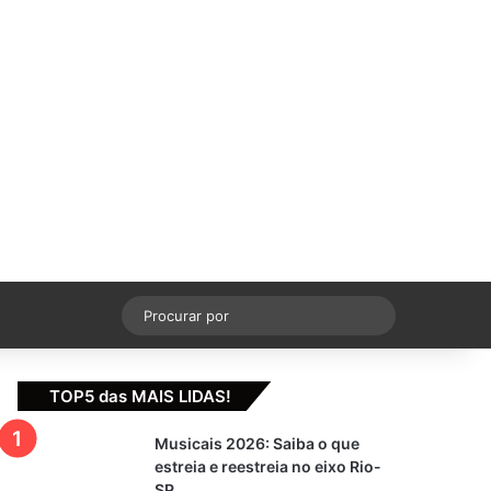
cebook
X
YouTube
Instagram
Switch skin
Procurar
por
TOP5 das MAIS LIDAS!
Musicais 2026: Saiba o que
estreia e reestreia no eixo Rio-
SP