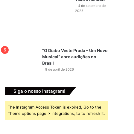
4 de setembro de
2025
“O Diabo Veste Prada – Um Novo
Musical” abre audições no
Brasil
9 de abril de 2026
Siga o nosso Instagram!
The Instagram Access Token is expired, Go to the
Theme options page > Integrations, to to refresh it.