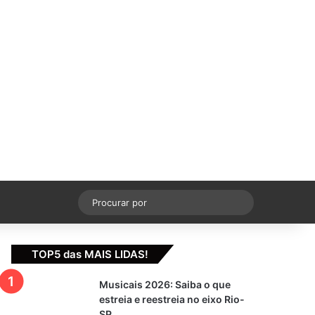
cebook
X
YouTube
Instagram
Switch skin
Procurar
por
TOP5 das MAIS LIDAS!
Musicais 2026: Saiba o que
estreia e reestreia no eixo Rio-
SP