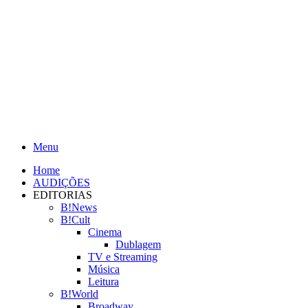
Menu
Home
AUDIÇÕES
EDITORIAS
B!News
B!Cult
Cinema
Dublagem
TV e Streaming
Música
Leitura
B!World
Broadway