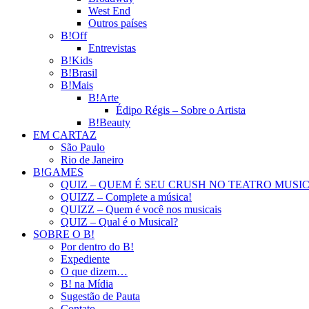
West End
Outros países
B!Off
Entrevistas
B!Kids
B!Brasil
B!Mais
B!Arte
Édipo Régis – Sobre o Artista
B!Beauty
EM CARTAZ
São Paulo
Rio de Janeiro
B!GAMES
QUIZ – QUEM É SEU CRUSH NO TEATRO MUSI
QUIZZ – Complete a música!
QUIZZ – Quem é você nos musicais
QUIZ – Qual é o Musical?
SOBRE O B!
Por dentro do B!
Expediente
O que dizem…
B! na Mídia
Sugestão de Pauta
Contato