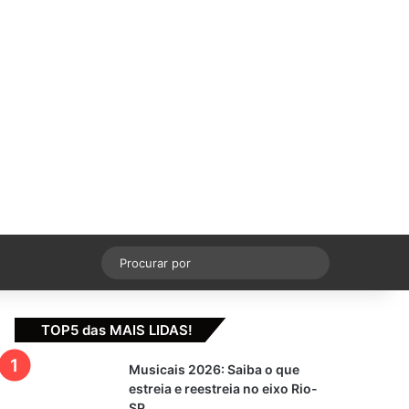
cebook
X
YouTube
Instagram
Switch skin
Procurar
por
TOP5 das MAIS LIDAS!
Musicais 2026: Saiba o que
estreia e reestreia no eixo Rio-
SP