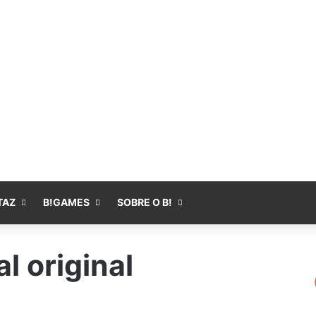
Fa
TAZ
B!GAMES
SOBRE O B!
l original