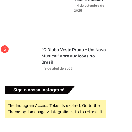
4 de setembro de
2025
“O Diabo Veste Prada – Um Novo
Musical” abre audições no
Brasil
9 de abril de 2026
Siga o nosso Instagram!
The Instagram Access Token is expired, Go to the
Theme options page > Integrations, to to refresh it.