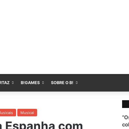
Fa
RTAZ
B!GAMES
SOBRE O B!
usicais
Musical
“O
na Espanha com
co