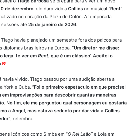
asileiro
Tiago Barbosa
se prepara para viver um novo
10 de dezembro
, ele dará vida a
Collins
no musical
“Rent”
,
ocalizado no coração da Plaza de Colón. A temporada,
á sessões até
25 de janeiro de 2026
.
 Tiago havia planejado um semestre fora dos palcos para
s diplomas brasileiros na Europa.
“Um diretor me disse:
to legal te ver em
Rent
, que é um clássico’. Aceitei o
o
B!
.
á havia vivido, Tiago passou por uma audição aberta a
a York e Cuba. “
Foi o primeiro espetáculo em que precisei
ou em improvisações para descobrir quantas maneiras
ão. No fim, ele me perguntou qual personagem eu gostaria
 amo a Angel, mas estava sedento por dar vida a Collins.
edor”
, relembra.
agens icônicos como Simba em “
O Rei Leão”
e Lola em