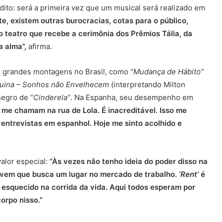
ito: será a primeira vez que um musical será realizado em
te, existem outras burocracias, cotas para o público,
no teatro que recebe a cerimônia dos Prêmios Tália, da
a alma”,
afirma.
m grandes montagens no Brasil, como “
Mudança de Hábito”
quina – Sonhos não Envelhecem
(interpretando Milton
negro de “
Cinderela”
. Na Espanha, seu desempenho em
 me chamam na rua de Lola. É inacreditável. Isso me
 entrevistas em espanhol. Hoje me sinto acolhido e
alor especial:
“Às vezes não tenho ideia do poder disso na
vem que busca um lugar no mercado de trabalho. ‘
Rent’
é
a esquecido na corrida da vida. Aqui todos esperam por
orpo nisso.”