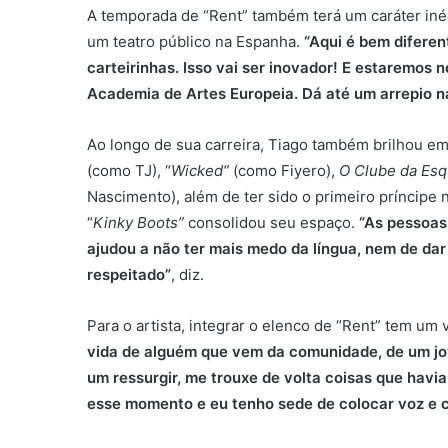
A temporada de “Rent” também terá um caráter inéd
um teatro público na Espanha.
“Aqui é bem diferen
carteirinhas. Isso vai ser inovador! E estaremos 
Academia de Artes Europeia. Dá até um arrepio n
Ao longo de sua carreira, Tiago também brilhou e
(como TJ), “
Wicked”
(como Fiyero),
O Clube da Es
Nascimento), além de ter sido o primeiro príncipe 
“
Kinky Boots”
consolidou seu espaço.
“As pessoas
ajudou a não ter mais medo da língua, nem de dar
respeitado”
, diz.
Para o artista, integrar o elenco de “Rent” tem um v
vida de alguém que vem da comunidade, de um jo
um ressurgir, me trouxe de volta coisas que havi
esse momento e eu tenho sede de colocar voz e c