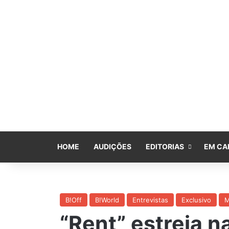
HOME
AUDIÇÕES
EDITORIAS
EM CA
B!Off
B!World
Entrevistas
Exclusivo
M
“Rent” estreia 