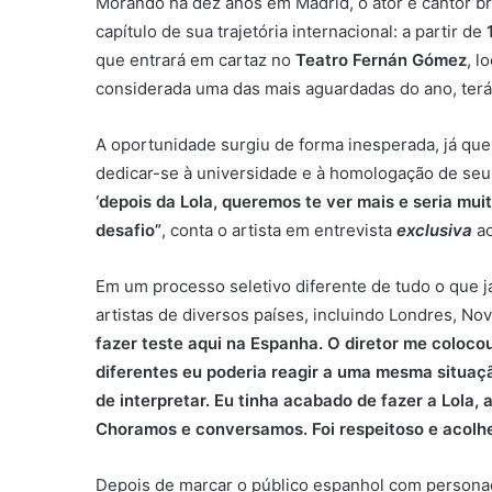
Morando há dez anos em Madrid, o ator e cantor br
capítulo de sua trajetória internacional: a partir de
que entrará em cartaz no
Teatro Fernán Gómez
, l
considerada uma das mais aguardadas do ano, ter
A oportunidade surgiu de forma inesperada, já que
dedicar-se à universidade e à homologação de seu
‘depois da Lola, queremos te ver mais e seria mui
desafio”
, conta o artista em entrevista
exclusiva
a
Em um processo seletivo diferente de tudo o que j
artistas de diversos países, incluindo Londres, Nov
fazer teste aqui na Espanha. O diretor me coloc
diferentes eu poderia reagir a uma mesma situaç
de interpretar. Eu tinha acabado de fazer a Lola,
Choramos e conversamos. Foi respeitoso e acolh
Depois de marcar o público espanhol com person