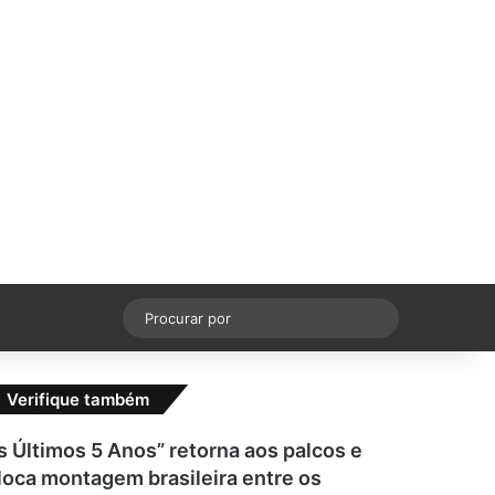
cebook
X
YouTube
Instagram
Switch skin
Procurar
por
Verifique também
s Últimos 5 Anos” retorna aos palcos e
loca montagem brasileira entre os