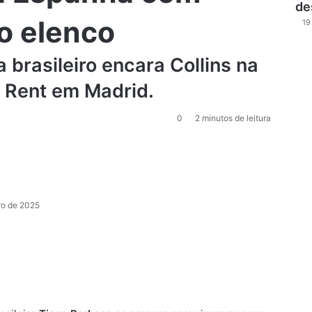
de
o elenco
19
a brasileiro encara Collins na
 Rent em Madrid.
0
2 minutos de leitura
ro de 2025