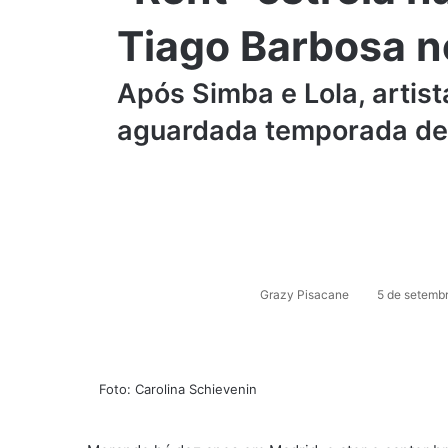
Tiago Barbosa n
Após Simba e Lola, artist
aguardada temporada de
M
a
n
d
e
u
Grazy Pisacane
5 de setemb
m
e
-
m
a
​Foto: Carolina Schievenin
i
l