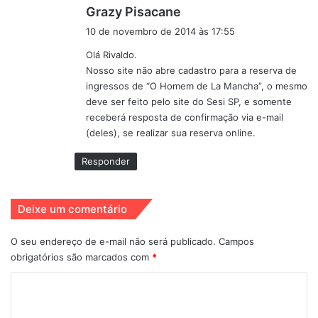
d
Grazy Pisacane
A Madrinha Embrigada
Atelier de Cultura
i
10 de novembro de 2014 às 17:55
s
Cleto Baccic
Elenco
FIESP
Olá Rivaldo.
s
Nosso site não abre cadastro para a reserva de
e
Fred SIlveira
Ingressos
ingressos de “O Homem de La Mancha”, o mesmo
:
deve ser feito pelo site do Sesi SP, e somente
Ivan Parente
Jorge Maya
receberá resposta de confirmação via e-mail
(deles), se realizar sua reserva online.
Kiara Sasso
O homem de La Mancha
Responder
Sancho Pança
São Paulo
Sara Sarres
Teatro do Sesi SP
Deixe um comentário
O seu endereço de e-mail não será publicado.
Campos
obrigatórios são marcados com
*
C
o