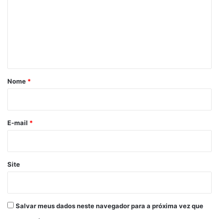
m
e
n
t
á
r
Nome
*
i
o
*
E-mail
*
Site
Salvar meus dados neste navegador para a próxima vez que