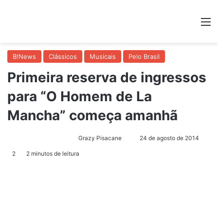
M
B!News
Clássicos
Musicais
Pelo Brasil
Primeira reserva de ingressos
para “O Homem de La
Mancha” começa amanhã
Grazy Pisacane
M
24 de agosto de 2014
a
2
2 minutos de leitura
n
d
e
u
m