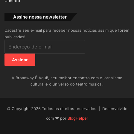
Contato
Assine nossa newsletter
Cadastre seu e-mail para receber nossas notícias assim que forem
publicadas!
Endereço
de
e-
Assinar
mail
A Broadway É Aqui!, seu melhor encontro com o jornalismo
cultural e o universo do teatro musical.
© Copyright 2026 Todos os direitos reservados | Desenvolvido
com ♥ por
BlogHelper
Facebook
X
YouTube
Instagram