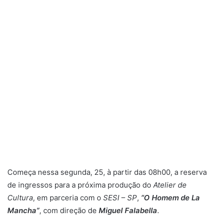
e
-
m
a
i
l
Começa nessa segunda, 25, à partir das 08h00, a reserva
de ingressos para a próxima produção do
Atelier de
Cultura
, em parceria com o
SESI – SP
,
“O Homem de La
Mancha”
, com direção de
Miguel Falabella
.