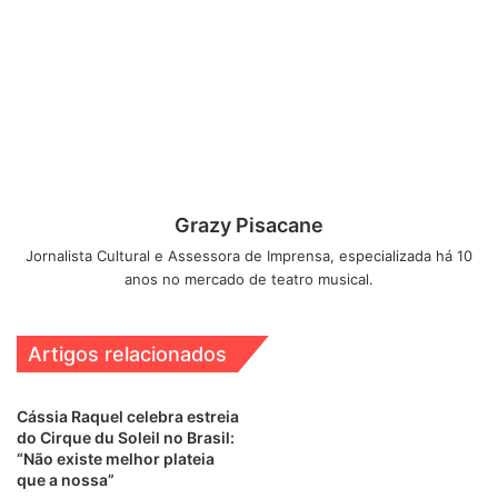
Grazy Pisacane
Jornalista Cultural e Assessora de Imprensa, especializada há 10
anos no mercado de teatro musical.
Artigos relacionados
Cássia Raquel celebra estreia
Para reservar os ingressos,
do Cirque du Soleil no Brasil:
acesse:
http://www.sesisp.org.br/meu-se
“Não existe melhor plateia
que a nossa”