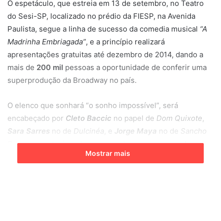
O espetáculo, que estreia em 13 de setembro, no Teatro
do Sesi-SP, localizado no prédio da FIESP, na Avenida
Paulista, segue a linha de sucesso da comedia musical
“A
Madrinha Embriagada”
, e a princípio realizará
apresentações gratuitas até dezembro de 2014, dando a
mais de
200 mil
pessoas a oportunidade de conferir uma
superprodução da Broadway no país.
O elenco que sonhará “o sonho impossível”, será
encabeçado por
Cleto Baccic
no papel de
Dom Quixote
,
Sara Sarres
no de
Dulcinéa
, e
Jorge Maya
no de
Sancho
Pança
, e contará ainda com grandes nomes, como
Ivan
Mostrar mais
Parante, Kiara Sasso
e
Fred Silveira
.