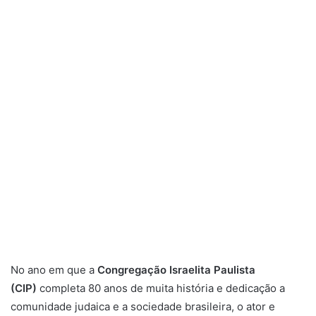
m
e
-
m
a
i
l
No ano em que a
Congregação Israelita Paulista
(CIP)
completa 80 anos de muita história e dedicação a
comunidade judaica e a sociedade brasileira, o ator e