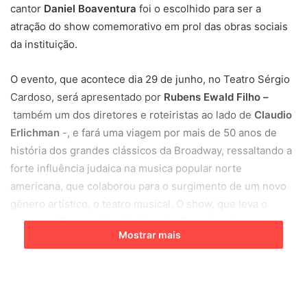
cantor
Daniel Boaventura
foi o escolhido para ser a
atração do show comemorativo em prol das obras sociais
da instituição.
O evento, que acontece dia 29 de junho, no Teatro Sérgio
Cardoso, será apresentado por
Rubens Ewald Filho –
também um dos diretores e roteiristas ao lado de
Claudio
Erlichman
-, e fará uma viagem por mais de 50 anos de
história dos grandes clássicos da Broadway, ressaltando a
forte influência judaica na musica popular norte
americana, que colaborou para o surgimento de um novo
gênero artístico, o teatro musical. O show, que leva o
nome de
“Broadwish – Do Shtetl a Broadway”
, criado
Mostrar mais
especialmente para esta ocasião, trará um repertório
repleto de clássicos sucessos compostos e escritos por
renomados filhos de imigrantes judeus, como
Irving Berlin,
George & Ira Gershwin, Stephen Sondheim, Barbra