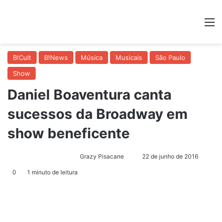
M
B!Cult
B!News
Música
Musicais
São Paulo
Show
Daniel Boaventura canta
sucessos da Broadway em
show beneficente
Grazy Pisacane
M
22 de junho de 2016
a
0
1 minuto de leitura
n
d
e
u