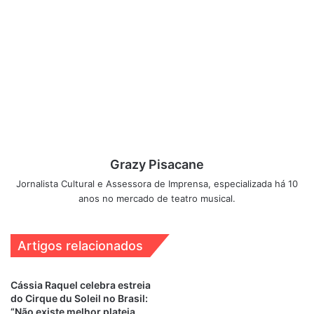
Streisand, Stephen Schwartz e Oscar Hammerstein II,
e
traçará este panorama de forma atual e emocionante.
Grazy Pisacane
Jornalista Cultural e Assessora de Imprensa, especializada há 10
anos no mercado de teatro musical.
Artigos relacionados
Cássia Raquel celebra estreia
do Cirque du Soleil no Brasil:
“Não existe melhor plateia