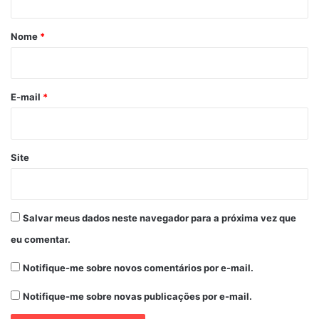
Forma de pagamento:
á
Depósito bancário ou cartão de
crédito.
r
Nome
*
i
o
80 anos CIP
Broadway
Broadwish
*
E-mail
*
Broadwish – Do Shtetl a Broadway
CIP
Claudio Erlichman
Site
Congregação Israelita Paulista
Daniel Boaventura
Ingressos
Salvar meus dados neste navegador para a próxima vez que
Judeus
Lar das Crianças
eu comentar.
Marcenaria de Cultura
Marllos Silva
Notifique-me sobre novos comentários por e-mail.
Natan Badue
Rubens Ewald Filho
Notifique-me sobre novas publicações por e-mail.