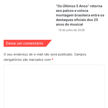
O evento beneficente, que é aberto ao público, tem
“Os Últimos 5 Anos” retorna
ingressos à venda através da CIP, com valores que variam
aos palcos e coloca
de R$50 a R$250 (sem meia entrada).
montagem brasileira entre os
destaques oficiais dos 25
anos do musical
19 de julho de 2026
Deixe um comentário
O seu endereço de e-mail não será publicado.
Campos
obrigatórios são marcados com
*
SERVIÇO:
Local:
Teatro Sérgio Cardoso
C
Rua Rui Barbosa, 153 – Bela Vista – São Paulo – SP, 01326-
o
010
m
Data:
29 de Junho às 21h.
e
Valores:
R$ 50,00 a R$ 250,00 (sem meia-entrada)
n
Canal de venda:
Telefone: 2808-6258 ou via E-
t
Mail:
80anos@cip.org.br